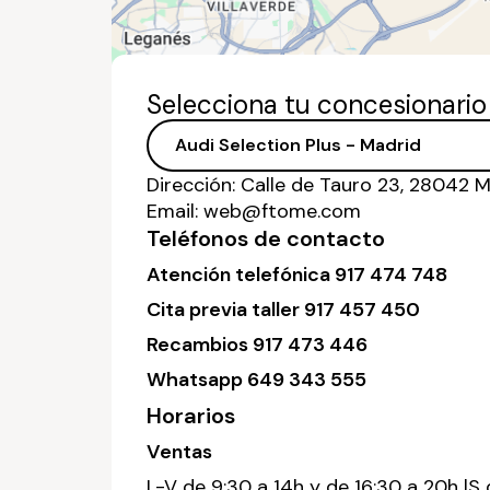
Selecciona tu concesionari
Dirección:
Calle de Tauro 23, 28042 
Email:
web@ftome.com
Teléfonos de contacto
Atención telefónica
917 474 748
Cita previa taller
917 457 450
Recambios
917 473 446
Whatsapp
649 343 555
Horarios
Ventas
L-V de 9:30 a 14h y de 16:30 a 20h |S 