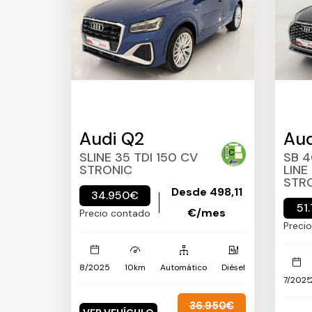
Audi Q2
Aud
SLINE 35 TDI 150 CV
SB 4
STRONIC
LINE
STR
Desde 498,11
34.950€
51
€/mes
Precio contado
Preci
8/2025
10km
Automático
Diésel
7/2025
36.950€