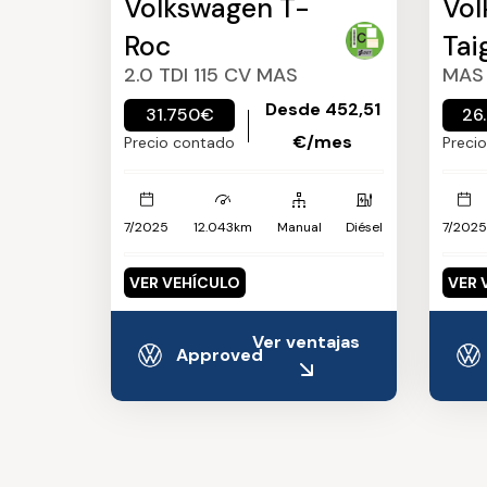
Volkswagen T-
Vol
Roc
Tai
2.0 TDI 115 CV MAS
MAS 
Desde 452,51
31.750€
26
€/mes
Precio contado
Preci
7/2025
12.043km
Manual
Diésel
7/2025
VER VEHÍCULO
VER 
Ver ventajas
Approved