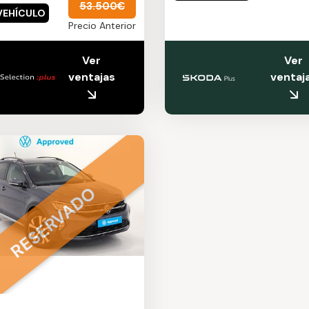
53.500€
VEHÍCULO
Precio Anterior
Ver
Ver
ventajas
RESERVADO