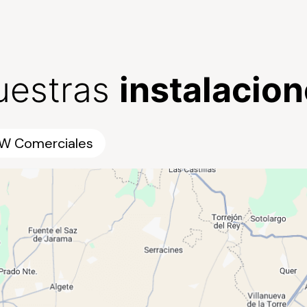
uestras
instalacio
W Comerciales