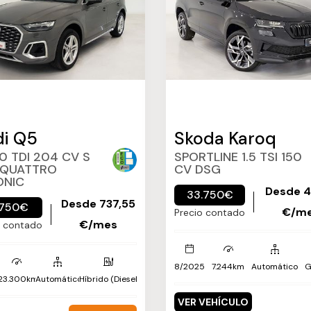
i Q5
Skoda Karoq
0 TDI 204 CV S
SPORTLINE 1.5 TSI 150
 QUATTRO
CV DSG
ONIC
Desde 4
33.750€
Desde 737,55
.750€
€/m
Precio contado
€/mes
o contado
8/2025
7.244km
Automático
G
23.300km
Automático
Híbrido (Diesel)
VER VEHÍCULO