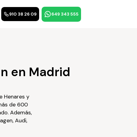
910 38 26 09
649 343 555
n en Madrid
de Henares y
 más de 600
ado. Además,
agen, Audi,