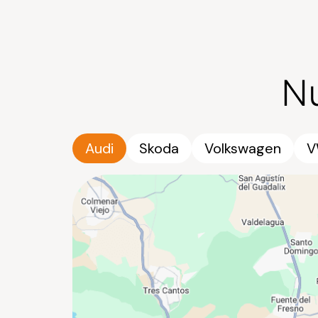
N
Audi
Skoda
Volkswagen
V