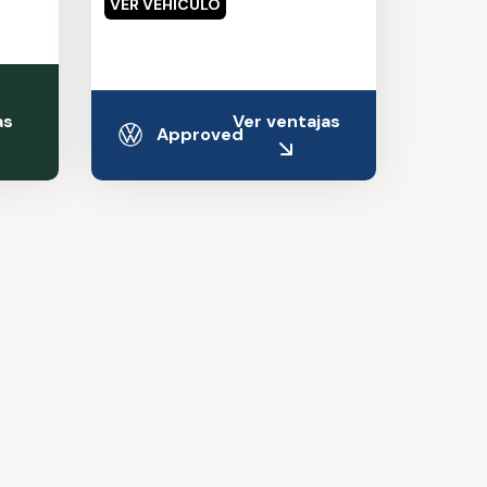
VER VEHÍCULO
ventajas
Ver ventajas
Approved