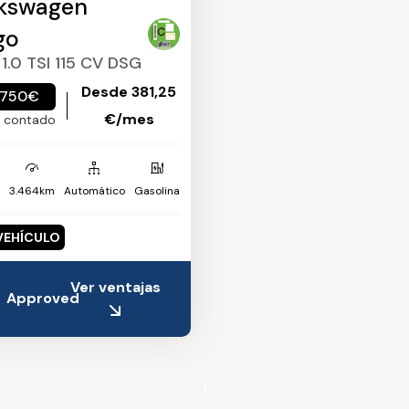
kswagen
go
1.0 TSI 115 CV DSG
Desde 381,25
.750€
€/mes
o contado
3.464km
Automático
Gasolina
VEHÍCULO
Ver ventajas
Approved
1