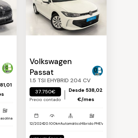
Volkswagen
Passat
1.5 TSI EHYBRID 204 CV
81,01
Desde 538,02
37.750€
es
€/mes
Precio contado
asolina
12/2024
20.100km
Automático
Híbrido PHEV