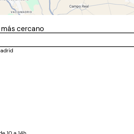
o más cercano
Madrid
de 10 a 14h