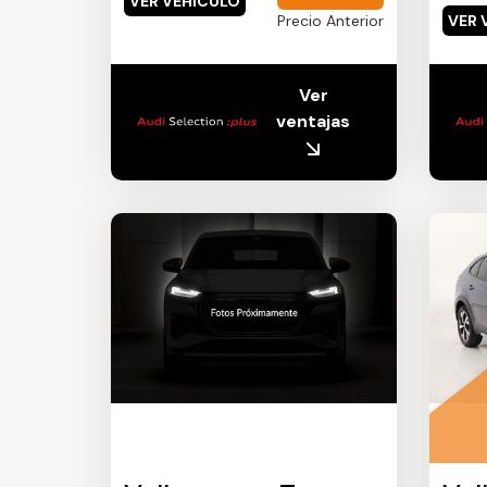
VER VEHÍCULO
Precio Anterior
VER 
Ver
ventajas