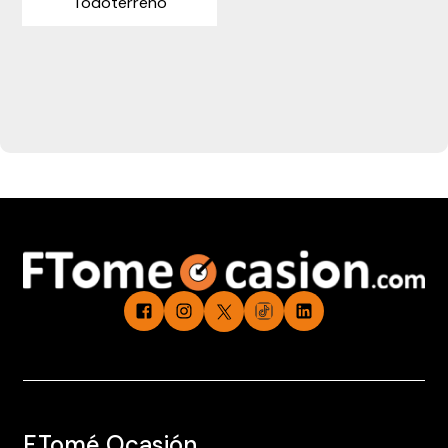
Todoterreno
cercano!
F.Tomé Ocasión