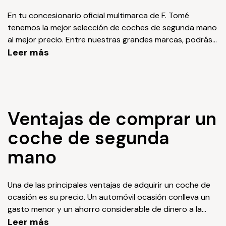
En tu concesionario oficial multimarca de F. Tomé
tenemos la mejor selección de coches de segunda mano
al mejor precio. Entre nuestras grandes marcas, podrás
tener a tu disposición innumerables ventajas, como la
Leer más
financiación de coches de ocasión que podrás
encontrar en nuestra web, además de nuestra
certificación de garantía Das WeltAuto. Como ves, en el
concesionario F. Tomé te brindamos un enorme abanico
de posibilidades para que tu coche se adapte a tus
Ventajas de comprar un
gustos y necesidades. Además, podrás encontrar entre
coche de segunda
nuestros coches segunda mano unos precios y
promociones increíbles con los que podrás conseguir el
mano
vehículo ocasión de tus sueños por menos de lo que te
imaginas. ¡No esperes más y consigue ya tu coche de
segunda mano barato en Madrid con F. Tomé!
Una de las principales ventajas de adquirir un coche de
ocasión es su precio. Un automóvil ocasión conlleva un
gasto menor y un ahorro considerable de dinero a la
hora de comprar un vehículo. También conseguirás evitar
Leer más