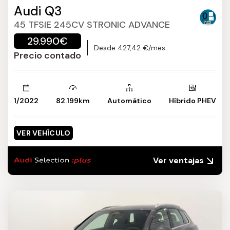
Audi Q3
45 TFSIE 245CV STRONIC ADVANCE
29.990€
Desde 427,42 €/mes
Precio contado
1/2022
82.199km
Automático
Híbrido PHEV
VER VEHÍCULO
Ver ventajas