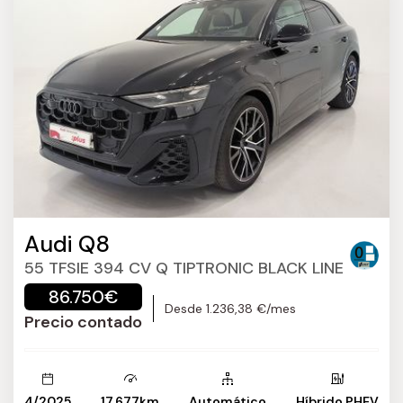
Audi Q8
55 TFSIE 394 CV Q TIPTRONIC BLACK LINE
86.750€
Desde 1.236,38 €/mes
Precio contado
4/2025
17.677km
Automático
Híbrido PHEV