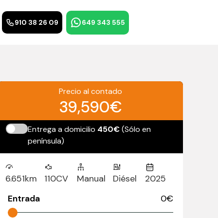
910 38 26 09
649 343 555
Precio al contado
39,590€
Entrega a domicilio
450€
(Sólo en
península)
6.651km
110CV
Manual
Diésel
2025
Entrada
0
€