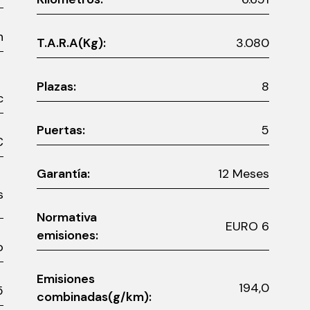
n
T.A.R.A(Kg):
3.080
Plazas:
8
Bc
Puertas:
5
0 €
Garantía:
12 Meses
es
Normativa
EURO 6
emisiones:
o
Emisiones
194,0
5
combinadas(g/km):