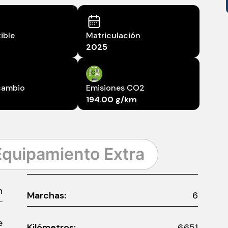
ible
Matriculación
2025
cambio
Emisiones CO2
194.00 g/km
Equipamiento Extra
n
Marchas:
6
e
Kilómetros:
6.651