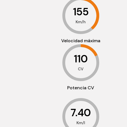
155
Km/h
Velocidad máxima
110
CV
Potencia CV
7.40
Km/l