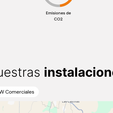
Emisiones de
CO2
uestras
instalacio
W Comerciales