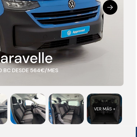
aravelle
110 BC DESDE 564€/MES
VER MÁS +