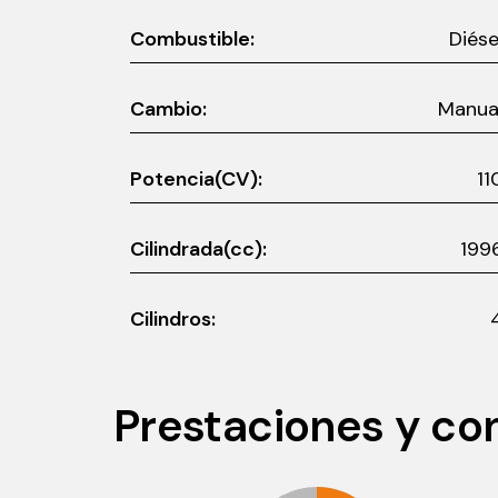
Combustible:
Diése
Cambio:
Manua
Potencia(CV):
11
Cilindrada(cc):
199
Cilindros:
Prestaciones y c