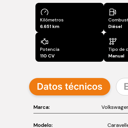
Combust
Kilómetros
Diésel
6.651 km
Potencia
Tipo de 
110 CV
Manual
Datos técnicos
Marca:
Volkswage
Modelo:
Caravell