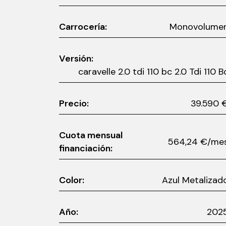
Carrocería:
Monovolume
Versión:
caravelle 2.0 tdi 110 bc 2.0 Tdi 110 
Precio:
39.59
Cuota mensual
564,24 €/m
financiación:
Color:
Azul Metalizad
Año:
202