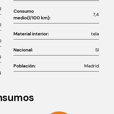
l
Consumo
7,4
medio(l/100 km):
l
Material interior:
tela
0
Nacional:
Sí
6
Población:
Madrid
4
onsumos