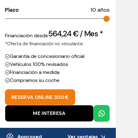
Plazo
10
años
564,24
€
/ Mes *
Financiación desde
*Oferta de financiación no vinculante.
Garantía de concesionario oficial
Vehículos 100% revisados
Financiación a medida
Compramos su coche
RESERVA ONLINE 300€
ME INTERESA
Ver ventajas
Approved