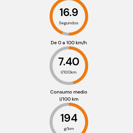
16.9
Segundos
De 0 a 100 km/h
7.40
l/100km
Consumo medio
l/100 km
194
g/km