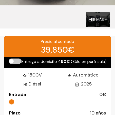
VER MÁS +
Precio al contado
39,850€
Entrega a domicilio
450€
(Sólo en península)
150CV
Automático
Diésel
2025
Entrada
0
€
Plazo
10
años