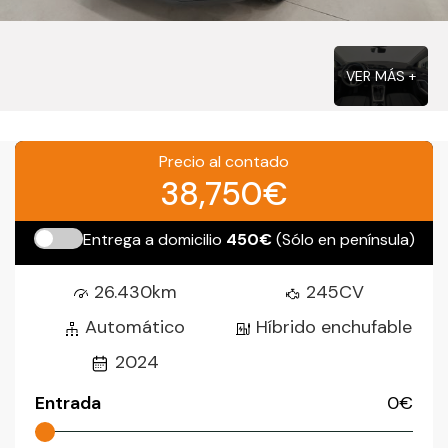
VER MÁS +
Precio al contado
38,750€
Entrega a domicilio
450€
(Sólo en península)
26.430km
245CV
Automático
Híbrido enchufable
2024
Entrada
0
€