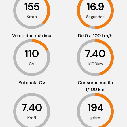
155
16.9
Km/h
Segundos
Velocidad máxima
De 0 a 100 km/h
110
7.40
CV
l/100km
Potencia CV
Consumo medio
l/100 km
7.40
194
Km/l
g/km