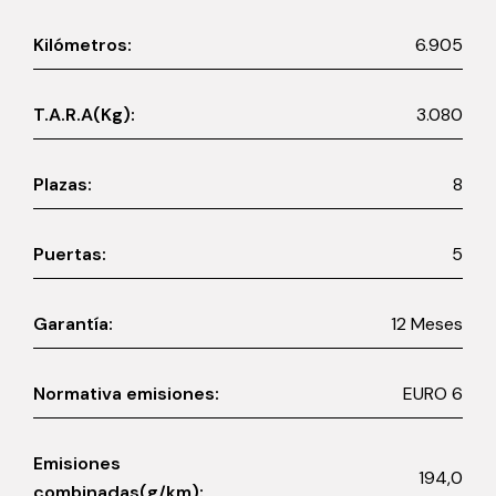
Kilómetros:
6.905
T.A.R.A(Kg):
3.080
Plazas:
8
Puertas:
5
Garantía:
12 Meses
Normativa emisiones:
EURO 6
Emisiones
194,0
combinadas(g/km):