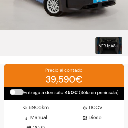
VER MÁS +
Precio al contado
39,590€
Entrega a domicilio
450€
(Sólo en península)
6.905km
110CV
Manual
Diésel
2025