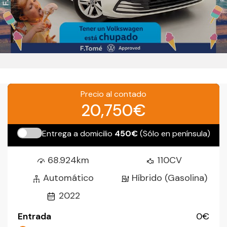
Precio al contado
20,750€
Entrega a domicilio
450€
(Sólo en península)
68.924km
110CV
Automático
Híbrido (Gasolina)
2022
Entrada
0
€