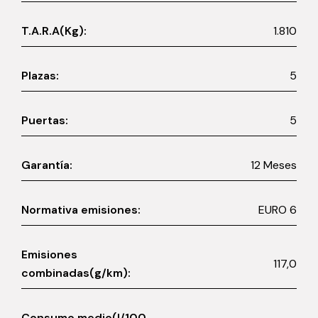
T.A.R.A(Kg):
1.810
Plazas:
5
Puertas:
5
Garantía:
12 Meses
Normativa emisiones:
EURO 6
Emisiones
117,0
combinadas(g/km):
Consumo medio(l/100