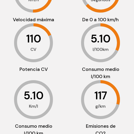
Velocidad máxima
De 0 a 100 km/h
110
5.10
CV
l/100km
Potencia CV
Consumo medio
l/100 km
5.10
117
Km/l
g/km
Consumo medio
Emisiones de
l/100 km
CO2