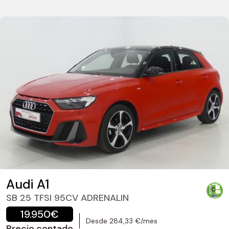
Audi A1
SB 25 TFSI 95CV ADRENALIN
19.950€
Desde 284,33 €/mes
Precio contado