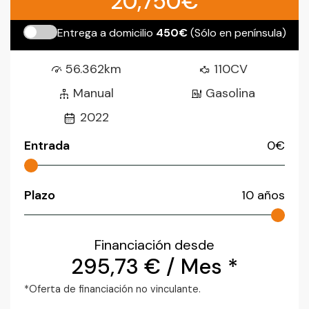
20,750€
Entrega a domicilio
450€
(Sólo en península)
56.362km
110CV
Manual
Gasolina
2022
Entrada
0
€
Plazo
10
años
Financiación desde
295,73
€
/ Mes *
*Oferta de financiación no vinculante.