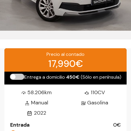
Precio al contado
17,990€
Entrega a domicilio
450€
(Sólo en península)
58.206km
110CV
Manual
Gasolina
2022
Entrada
0
€