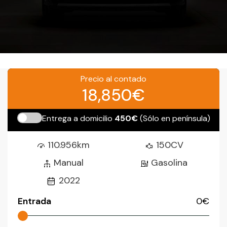
Precio al contado
18,850€
Entrega a domicilio
450€
(Sólo en península)
110.956km
150CV
Manual
Gasolina
2022
Entrada
0
€