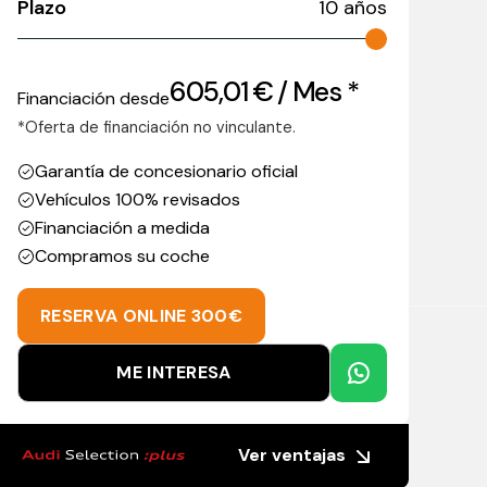
Plazo
10
años
605,01
€
/ Mes *
Financiación desde
*Oferta de financiación no vinculante.
Garantía de concesionario oficial
Vehículos 100% revisados
Financiación a medida
Compramos su coche
RESERVA ONLINE 300€
ME INTERESA
Ver ventajas