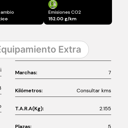
cambio
Emisiones CO2
ico
152.00 g/km
Equipamiento Extra
i
Marchas:
7
3
Kilómetros:
Consultar kms
o
T.A.R.A(Kg):
2.155
Plazas:
5