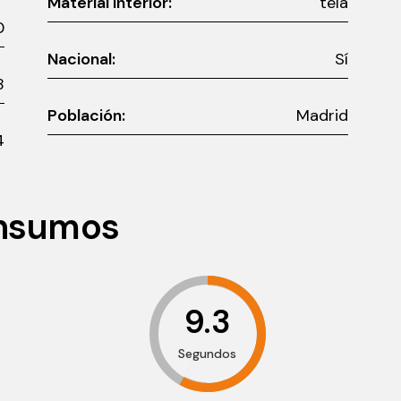
Material interior:
tela
0
Nacional:
Sí
8
Población:
Madrid
4
onsumos
9.3
Segundos