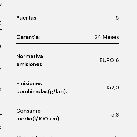
e
Puertas:
5
0 €
Garantía:
24 Meses
es
Normativa
EURO 6
emisiones:
s
Emisiones
152,0
5
combinadas(g/km):
l
Consumo
5,8
medio(l/100 km):
o