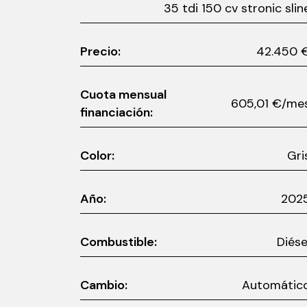
35 tdi 150 cv stronic slin
Precio:
42.45
Cuota mensual
605,01 €/m
financiación:
Color:
Gri
Año:
202
Combustible:
Diése
Cambio:
Automátic