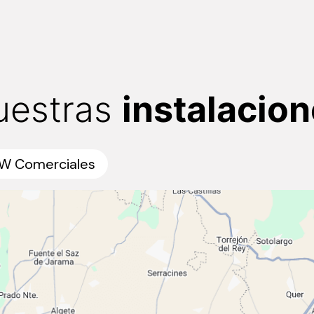
uestras
instalacio
W Comerciales