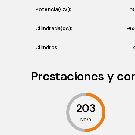
Potencia(CV):
15
Cilindrada(cc):
196
Cilindros:
Prestaciones y c
203
Km/h