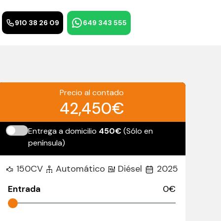
910 38 26 09
649 343 555
Precio al contado
42,450€
Entrega a domicilio
450€
(Sólo en
península)
150CV
Automático
Diésel
2025
Entrada
0
€