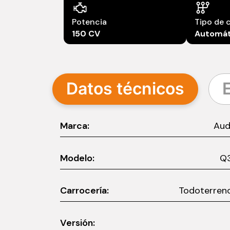
Potencia
Tipo de 
150 CV
Automát
Datos técnicos
Marca:
Aud
Modelo:
Q
Carrocería:
Todoterren
Versión: