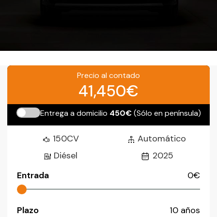
Precio al contado
41,450€
Entrega a domicilio
450€
(Sólo en península)
150CV
Automático
Diésel
2025
Entrada
0
€
Plazo
10
años