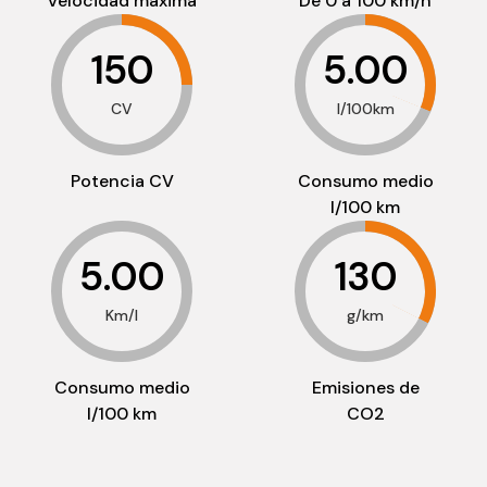
Velocidad máxima
De 0 a 100 km/h
150
5.00
CV
l/100km
Potencia CV
Consumo medio
l/100 km
5.00
130
Km/l
g/km
Consumo medio
Emisiones de
l/100 km
CO2