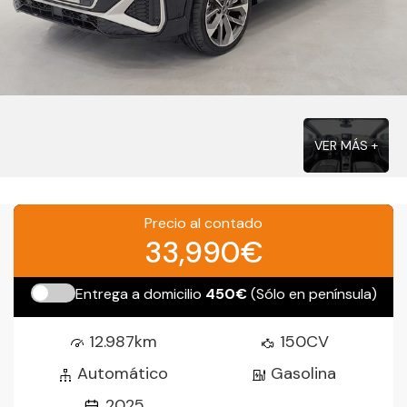
VER MÁS +
Precio al contado
33,990€
Entrega a domicilio
450€
(Sólo en península)
12.987km
150CV
Automático
Gasolina
2025