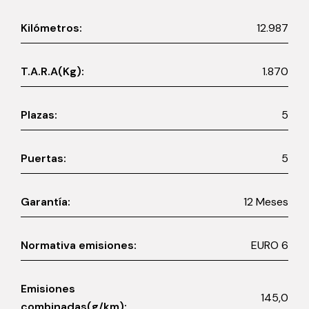
Kilómetros:
12.987
T.A.R.A(Kg):
1.870
Plazas:
5
Puertas:
5
Garantía:
12 Meses
Normativa emisiones:
EURO 6
Emisiones
145,0
combinadas(g/km):