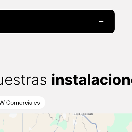
uestras
instalacio
W Comerciales