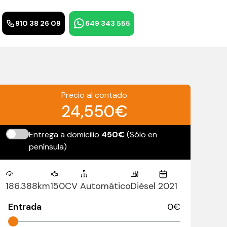
910 38 26 09
649 343 555
Precio al contado
24,550€
Entrega a domicilio
450€
(Sólo en
península)
186.388km
150CV
Automático
Diésel
2021
Entrada
0
€