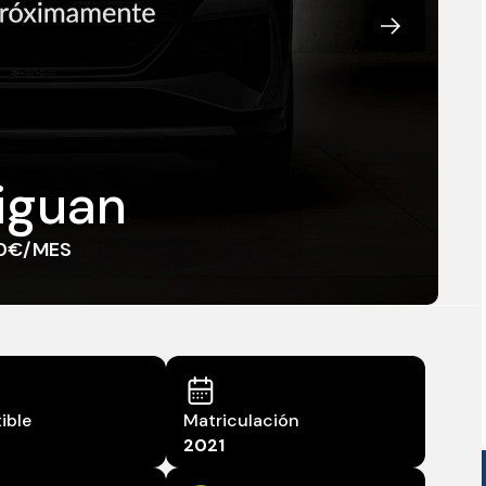
iguan
50€/MES
ible
Matriculación
2021