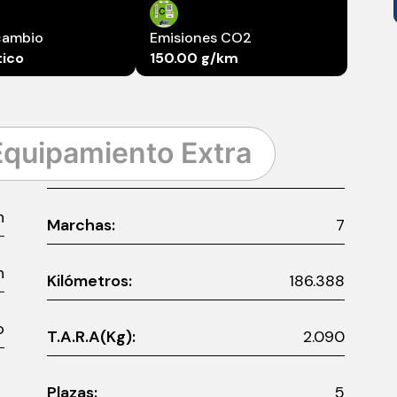
cambio
Emisiones CO2
ico
150.00 g/km
Equipamiento Extra
n
Marchas:
7
n
Kilómetros:
186.388
o
T.A.R.A(Kg):
2.090
Plazas:
5