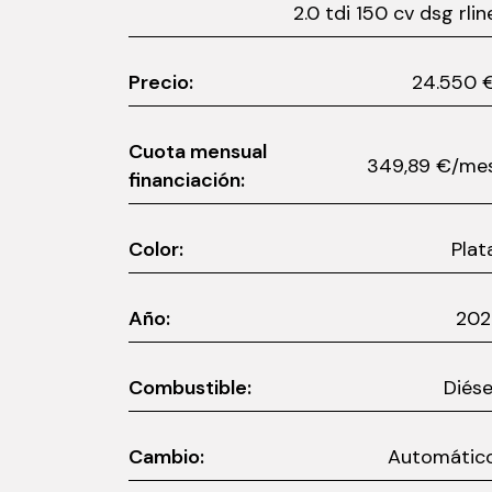
2.0 tdi 150 cv dsg rlin
Precio:
24.55
Cuota mensual
349,89 €/m
financiación:
Color:
Plat
Año:
202
Combustible:
Diése
Cambio:
Automátic