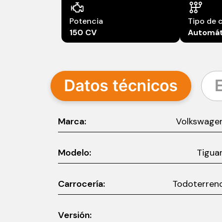
Potencia
Tipo de 
150 CV
Automát
Datos técnicos
Marca:
Volkswage
Modelo:
Tigua
Carrocería:
Todoterren
Versión: