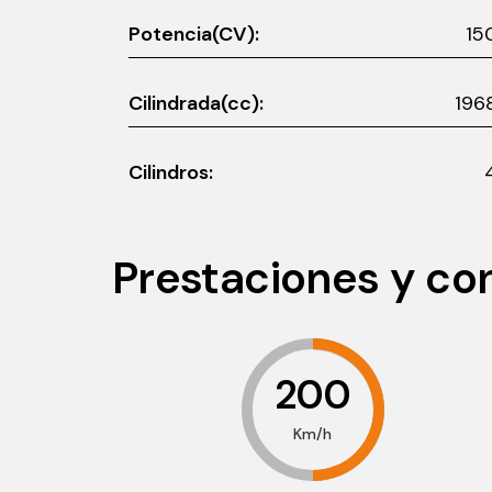
Potencia(CV):
15
Cilindrada(cc):
196
Cilindros:
Prestaciones y c
200
Km/h