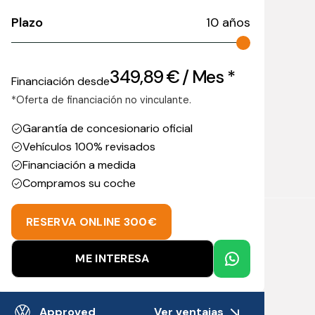
Plazo
10
años
349,89
€
/ Mes *
Financiación desde
*Oferta de financiación no vinculante.
Garantía de concesionario oficial
Vehículos 100% revisados
Financiación a medida
Compramos su coche
RESERVA ONLINE 300€
ME INTERESA
Ver ventajas
Approved