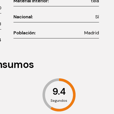
Material interior:
tela
0
Nacional:
Sí
8
Población:
Madrid
4
onsumos
9.4
Segundos