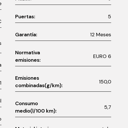
e
Puertas:
5
0 €
Garantía:
12 Meses
es
Normativa
EURO 6
emisiones:
a
Emisiones
150,0
1
combinadas(g/km):
l
Consumo
5,7
medio(l/100 km):
o