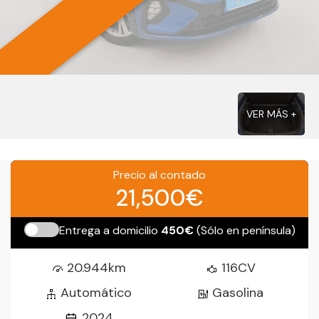
VER MÁS +
Precio al contado
21,500€
Entrega a domicilio
450€
(Sólo en península)
20.944km
116CV
Automático
Gasolina
2024