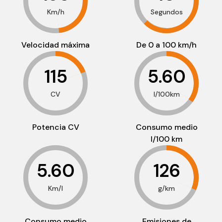
Km/h
Segundos
Velocidad máxima
De 0 a 100 km/h
115
5.60
CV
l/100km
Potencia CV
Consumo medio
l/100 km
5.60
126
Km/l
g/km
Consumo medio
Emisiones de