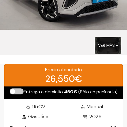
VER MÁS +
Precio al contado
26,550€
Entrega a domicilio
450€
(Sólo en península)
115CV
Manual
Gasolina
2026