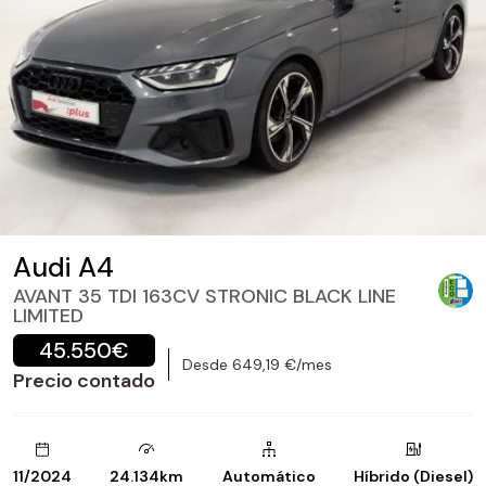
Audi A4
AVANT 35 TDI 163CV STRONIC BLACK LINE
LIMITED
45.550€
Desde 649,19 €/mes
Precio contado
11/2024
24.134km
Automático
Híbrido (Diesel)