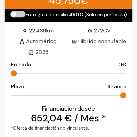
45,750€
Entrega a domicilio
450€
(Sólo en península)
22.439km
272CV
Automático
Híbrido enchufable
2025
Entrada
0
€
Plazo
10
años
Financiación desde
652,04
€
/ Mes *
*Oferta de financiación no vinculante.