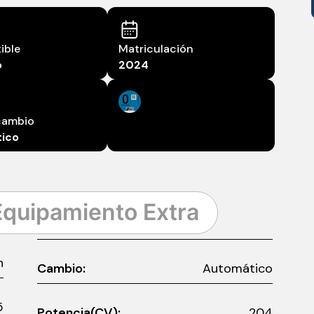
ible
Matriculación
o
2024
cambio
ico
Equipamiento Extra
n
Cambio:
Automático
5
Potencia(CV):
204