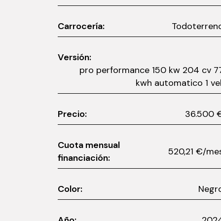
Carrocería:
Todoterren
Versión:
pro performance 150 kw 204 cv 7
kwh automatico 1 vel
Precio:
36.50
Cuota mensual
520,21 €/m
financiación:
Color:
Negr
Año:
202