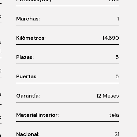
o
Marchas:
1
Kilómetros:
14.690
7
.
Plazas:
5
0 €
Puertas:
5
es
Garantía:
12 Meses
Material interior:
tela
o
Nacional:
Sí
4