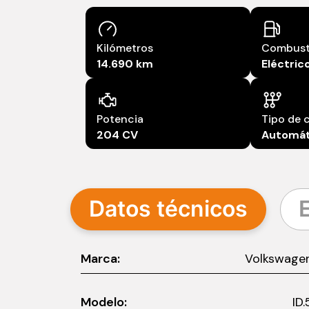
Combust
Kilómetros
Eléctric
14.690 km
Potencia
Tipo de 
204 CV
Automát
Datos técnicos
Marca:
Volkswage
Modelo:
ID.