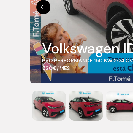
Volkswagen I
PRO PERFORMANCE 150 KW 204 CV 
520€/MES