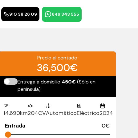
910 38 26 09
649 343 555
Precio al contado
36,500€
Entrega a domicilio
450€
(Sólo en
península)
14.690km
204CV
Automático
Eléctrico
2024
Entrada
0
€