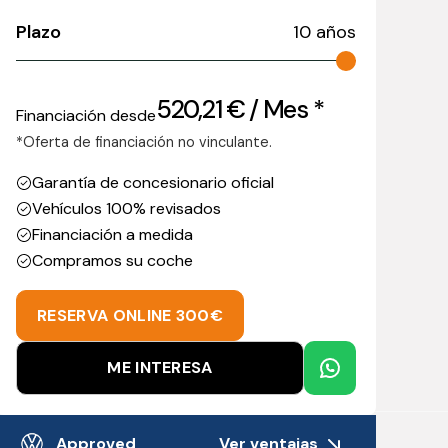
Plazo
10
años
520,21
€
/ Mes *
Financiación desde
*Oferta de financiación no vinculante.
Garantía de concesionario oficial
Vehículos 100% revisados
Financiación a medida
Compramos su coche
RESERVA ONLINE 300€
ME INTERESA
Ver ventajas
Approved