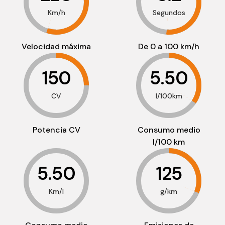
Km/h
Segundos
Velocidad máxima
De 0 a 100 km/h
150
5.50
CV
l/100km
Potencia CV
Consumo medio
l/100 km
5.50
125
Km/l
g/km