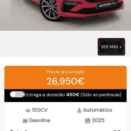
VER MÁS +
Precio al contado
26,950€
Entrega a domicilio
450€
(Sólo en península)
150CV
Automático
Gasolina
2025