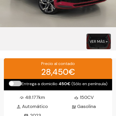
VER MÁS +
Precio al contado
28,450€
Entrega a domicilio
450€
(Sólo en península)
48.177km
150CV
Automático
Gasolina
2023