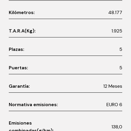
Kilómetros:
48.177
T.A.R.A(Kg):
1.925
Plazas:
5
Puertas:
5
Garantía:
12 Meses
Normativa emisiones:
EURO 6
Emisiones
138,0
combinadas(g/km):