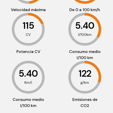
Velocidad máxima
De 0 a 100 km/h
115
5.40
CV
l/100km
Potencia CV
Consumo medio
l/100 km
5.40
122
Km/l
g/km
Consumo medio
Emisiones de
l/100 km
CO2