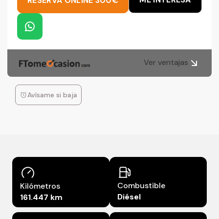
RESERVA ONLINE 300€
Ver ventajas
Avísame si baja
Combustible
Kilómetros
Diésel
161.447 km