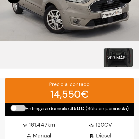
VER MÁS +
Precio al contado
14,550€
Entrega a domicilio
450€
(Sólo en península)
161.447km
120CV
Manual
Diésel