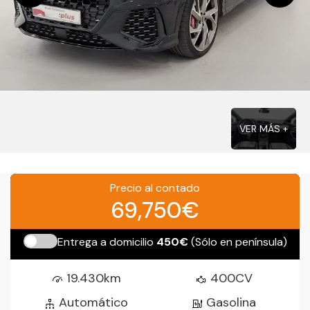
VER MÁS +
Precio al contado
69,750€
Entrega a domicilio
450€
(Sólo en península)
19.430km
400CV
Automático
Gasolina