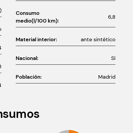
)
Consumo
6,8
medio(l/100 km):
o
Material interior:
ante sintético
4
Nacional:
Sí
8
Población:
Madrid
4
onsumos