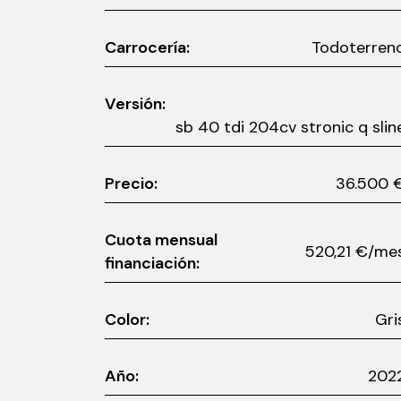
Carrocería:
Todoterren
Versión:
sb 40 tdi 204cv stronic q slin
Precio:
36.50
Cuota mensual
520,21 €/m
financiación:
Color:
Gri
Año:
202