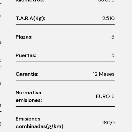
o
T.A.R.A(Kg):
2.510
Plazas:
5
e
Puertas:
5
0 €
Garantía:
12 Meses
es
Normativa
EURO 6
emisiones:
s
Emisiones
180,0
2
combinadas(g/km):