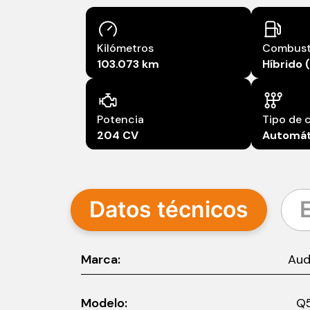
Combust
Kilómetros
Híbrido 
103.073 km
Potencia
Tipo de 
204 CV
Automát
Datos técnicos
Marca:
Aud
Modelo:
Q