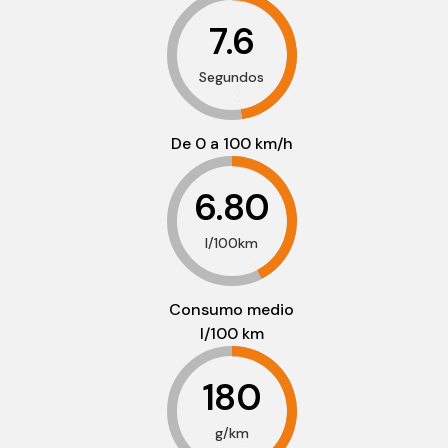
7.6
Segundos
De 0 a 100 km/h
6.80
l/100km
Consumo medio
l/100 km
180
g/km