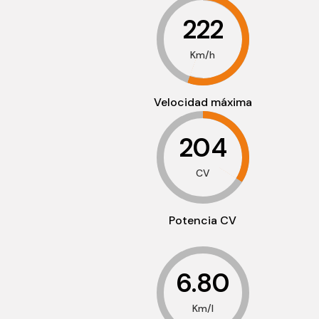
222
Km/h
Velocidad máxima
204
CV
Potencia CV
6.80
Km/l