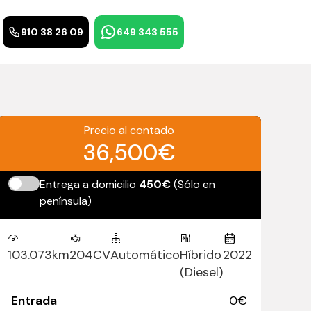
910 38 26 09
649 343 555
Precio al contado
36,500€
Entrega a domicilio
450€
(Sólo en
península)
103.073km
204CV
Automático
Híbrido
2022
(Diesel)
Entrada
0
€