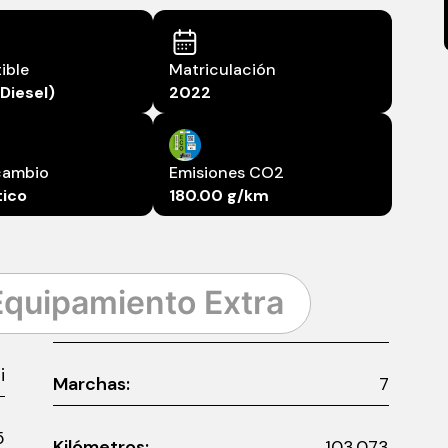
ible
Matriculación
(Diesel)
2022
cambio
Emisiones CO2
ico
180.00 g/km
Equipamiento Extra
i
Marchas:
7
5
Kilómetros:
103.073