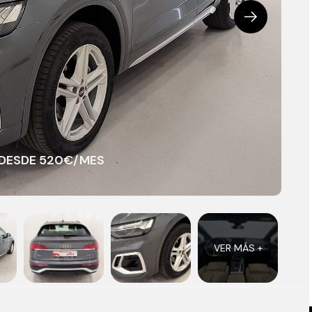
E DESDE 520€/MES
VER MÁS +