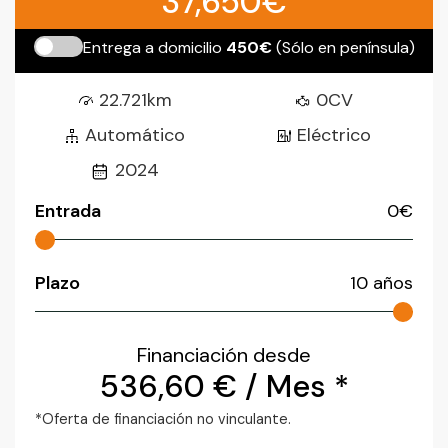
37,650€
Entrega a domicilio
450€
(Sólo en península)
22.721km
0CV
Automático
Eléctrico
2024
Entrada
0
€
Plazo
10
años
Financiación desde
536,60
€
/ Mes *
*Oferta de financiación no vinculante.