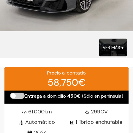
VER MÁS +
Precio al contado
58,750€
Entrega a domicilio
450€
(Sólo en península)
61.000km
299CV
Automático
Híbrido enchufable
2024