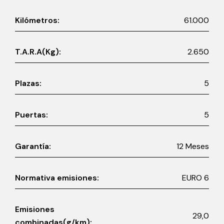
Kilómetros:
61.000
T.A.R.A(Kg):
2.650
Plazas:
5
Puertas:
5
Garantía:
12 Meses
Normativa emisiones:
EURO 6
Emisiones
29,0
combinadas(g/km):