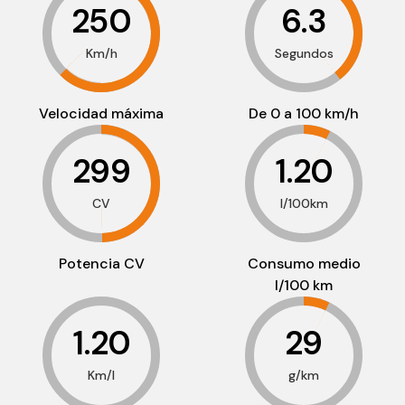
250
6.3
Km/h
Segundos
Velocidad máxima
De 0 a 100 km/h
299
1.20
CV
l/100km
Potencia CV
Consumo medio
l/100 km
1.20
29
Km/l
g/km