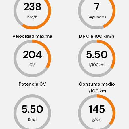
238
7
Km/h
Segundos
Velocidad máxima
De 0 a 100 km/h
204
5.50
CV
l/100km
Potencia CV
Consumo medio
l/100 km
5.50
145
Km/l
g/km