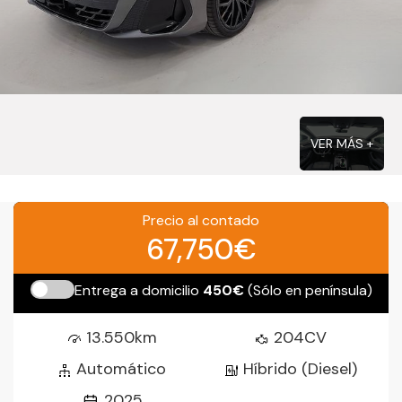
VER MÁS +
Precio al contado
67,750€
Entrega a domicilio
450€
(Sólo en península)
13.550km
204CV
Automático
Híbrido (Diesel)
2025