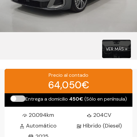
VER MÁS +
Precio al contado
64,050€
Entrega a domicilio
450€
(Sólo en península)
20.094km
204CV
Automático
Híbrido (Diesel)
2025