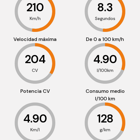
210
8.3
Km/h
Segundos
Velocidad máxima
De 0 a 100 km/h
204
4.90
CV
l/100km
Potencia CV
Consumo medio
l/100 km
4.90
128
Km/l
g/km